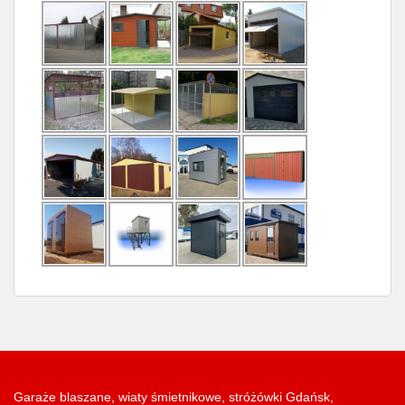
Garaże blaszane, wiaty śmietnikowe, stróżówki Gdańsk,