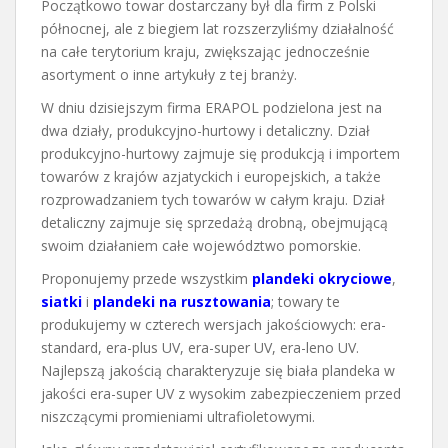
Początkowo towar dostarczany był dla firm z Polski
północnej, ale z biegiem lat rozszerzyliśmy działalność
na całe terytorium kraju, zwiększając jednocześnie
asortyment o inne artykuły z tej branży.
W dniu dzisiejszym firma ERAPOL podzielona jest na
dwa działy, produkcyjno-hurtowy i detaliczny. Dział
produkcyjno-hurtowy zajmuje się produkcją i importem
towarów z krajów azjatyckich i europejskich, a także
rozprowadzaniem tych towarów w całym kraju. Dział
detaliczny zajmuje się sprzedażą drobną, obejmującą
swoim działaniem całe województwo pomorskie.
Proponujemy przede wszystkim
plandeki okryciowe
,
siatki
i
plandeki na rusztowania
; towary te
produkujemy w czterech wersjach jakościowych: era-
standard, era-plus UV, era-super UV, era-leno UV.
Najlepszą jakością charakteryzuje się biała plandeka w
jakości era-super UV z wysokim zabezpieczeniem przed
niszczącymi promieniami ultrafioletowymi.